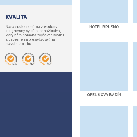
Naša spoločnosť má zavedený
HOTEL BRUSNO
integrovaný systém manažérstva,
ktorý nám pomáha zvyšovať kvalitu
a úspešne sa presadzovať na
stavebnom trhu.
OPEL KOVA BADÍN