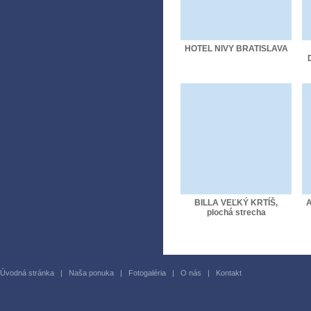
HOTEL NIVY BRATISLAVA
BILLA VEĽKÝ KRTÍŠ,
A
plochá strecha
Úvodná stránka
|
Naša ponuka
|
Fotogaléria
|
O nás
|
Kontakt