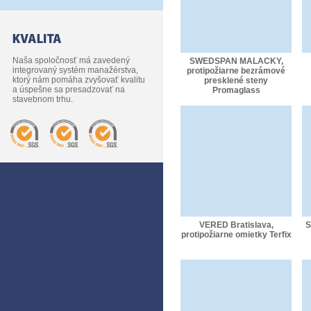
Naša spoločnosť má zavedený
SWEDSPAN MALACKY,
integrovaný systém manažérstva,
protipožiarne bezrámové
ktorý nám pomáha zvyšovať kvalitu
presklené steny
a úspešne sa presadzovať na
Promaglass
stavebnom trhu.
VERED Bratislava,
S
protipožiarne omietky Terfix