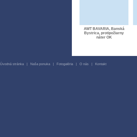
AWT BAVARIA, Banská
Bystrica, protipožiarny
náter OK
Úvodná stránka
|
Naša ponuka
|
Fotogaléria
|
O nás
|
Kontakt