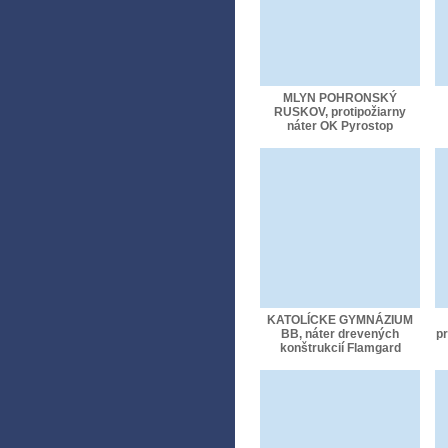
MLYN POHRONSKÝ
RUSKOV, protipožiarny
náter OK Pyrostop
KATOLÍCKE GYMNÁZIUM
BB, náter drevených
pr
konštrukcií Flamgard