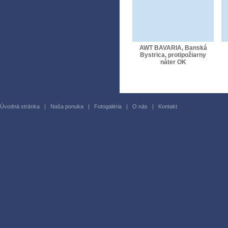
AWT BAVARIA, Banská
Bystrica, protipožiarny
náter OK
Úvodná stránka
|
Naša ponuka
|
Fotogaléria
|
O nás
|
Kontakt