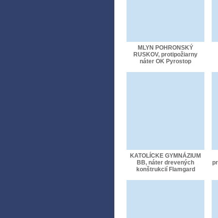
MLYN POHRONSKÝ
RUSKOV, protipožiarny
náter OK Pyrostop
KATOLÍCKE GYMNÁZIUM
BB, náter drevených
pr
konštrukcií Flamgard