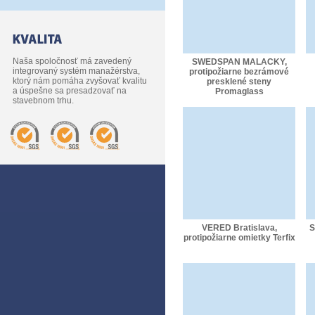
Naša spoločnosť má zavedený
SWEDSPAN MALACKY,
integrovaný systém manažérstva,
protipožiarne bezrámové
ktorý nám pomáha zvyšovať kvalitu
presklené steny
a úspešne sa presadzovať na
Promaglass
stavebnom trhu.
VERED Bratislava,
S
protipožiarne omietky Terfix