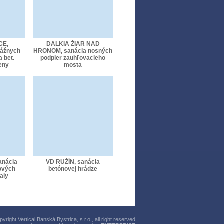
CE,
DALKIA ŽIAR NAD
tážnych
HRONOM, sanácia nosných
 bet.
podpier zauhľovacieho
eny
mosta
anácia
VD RUŽÍN, sanácia
ových
betónovej hrádze
aly
right Vertical Banská Bystrica, s.r.o., all right reserved