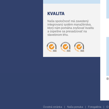
Naša spoločnosť má zavedený
integrovaný systém manažérstva,
ktorý nám pomáha zvyšovať kvalitu
a úspešne sa presadzovať na
stavebnom trhu.
E
Úvodná stránka
|
Naša ponuka
|
Fotogaléria
|
O