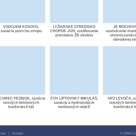
VODOJEM KOSOVO,
LYŽIARSKE STREDISKO
JE MOCHOV
sanácia povrchu stropu
CHOPOK-JUH, zosilňovanie
uzatváranie mon
prievlakov ŽB skeletu
otvorov,sanácia
obvodovej st
COREC PEZINOK, sanácia
ČOV LIPTOVSKÝ MIKULÁŠ,
HPZ LEVOČA, s
nosných betónových
sanácie a hydroizolácie
nosných betón
konštrukcií hál
betónových nádrží
konštrukcií h
 nás
|
Kontakt
© 2009 Copy