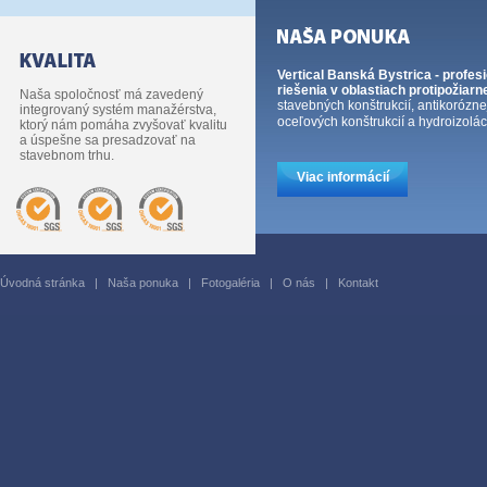
Vertical Banská Bystrica - profes
riešenia v oblastiach protipožiarn
Naša spoločnosť má zavedený
stavebných konštrukcií, antikorózn
integrovaný systém manažérstva,
oceľových konštrukcií a hydroizoláci
ktorý nám pomáha zvyšovať kvalitu
a úspešne sa presadzovať na
stavebnom trhu.
Viac informácií
Úvodná stránka
|
Naša ponuka
|
Fotogaléria
|
O nás
|
Kontakt