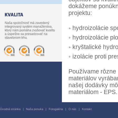
dokážeme ponúknuť
projektu:
Naša spoločnosť má zavedený
integrovaný systém manažérstva,
hydroizolácie sp
ktorý nám pomáha zvyšovať kvalitu
a úspešne sa presadzovať na
hydroizolácie pl
stavebnom trhu.
kryštalické hydr
izolácie proti p
Používame rôzne 
materiálov vyrába
našej dodávky mô
materiálom - EPS.
Úvodná stránka
|
Naša ponuka
|
Fotogaléria
|
O nás
|
Kontakt