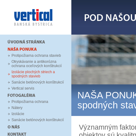
Protipožiarna ochrana stavieb
Otryskávanie a antikorózna
ochrana oceľových konštrukcií
Izolácie plochých striech a
spodných stavieb
Sanácie betónových konštrukcií
Vertical servis
NAŠA PONU
Protipožiarna ochrana
spodných sta
Nátery
Izolácie
Sanácie betónových konštrukcií
Významným faktor
objektov sú kvali