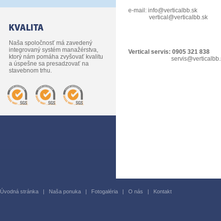
e-mail:
info@verticalbb.sk
vertical@verticalbb.sk
Naša spoločnosť má zavedený
integrovaný systém manažérstva,
Vertical servis: 0905 321 838
ktorý nám pomáha zvyšovať kvalitu
servis@verticalbb.
a úspešne sa presadzovať na
stavebnom trhu.
Úvodná stránka
|
Naša ponuka
|
Fotogaléria
|
O nás
|
Kontakt