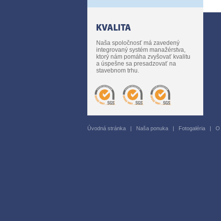
Naša spoločnosť má zavedený
integrovaný systém manažérstva,
ktorý nám pomáha zvyšovať kvalitu
a úspešne sa presadzovať na
stavebnom trhu.
Úvodná stránka
|
Naša ponuka
|
Fotogaléria
|
O