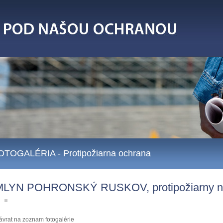
OTOGALÉRIA
- Protipožiarna ochrana
MLYN POHRONSKÝ RUSKOV, protipožiarny ná
ávrat na zoznam fotogalérie