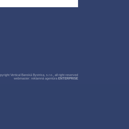
right Vertical Banská Bystrica, s.r.o., all right reserved
webmaster:
reklamná agentúra
ENTERPRISE