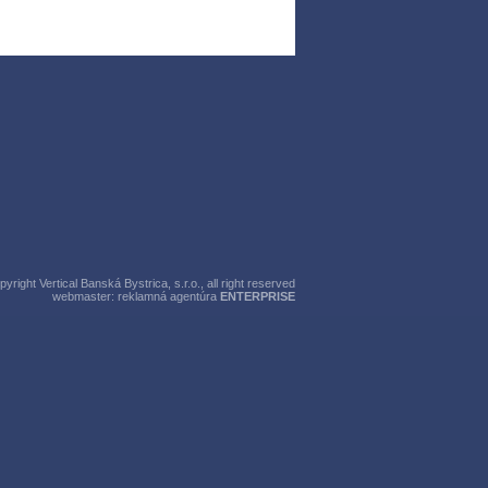
right Vertical Banská Bystrica, s.r.o., all right reserved
webmaster:
reklamná agentúra
ENTERPRISE