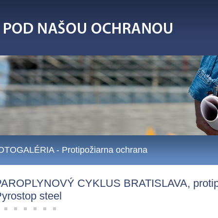
OTOGALÉRIA
- Protipožiarna ochrana
PAROPLYNOVÝ CYKLUS BRATISLAVA, protipo
yrostop steel