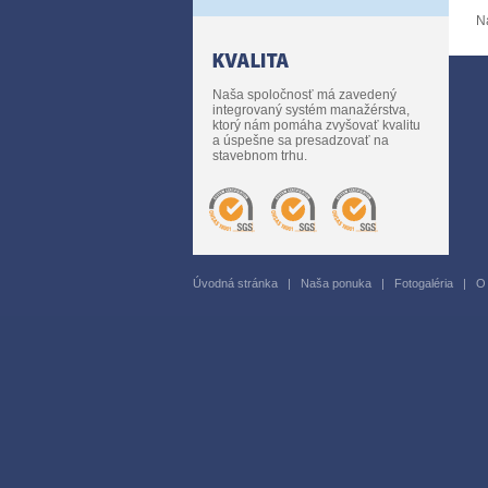
N
Naša spoločnosť má zavedený
integrovaný systém manažérstva,
ktorý nám pomáha zvyšovať kvalitu
a úspešne sa presadzovať na
stavebnom trhu.
Úvodná stránka
|
Naša ponuka
|
Fotogaléria
|
O