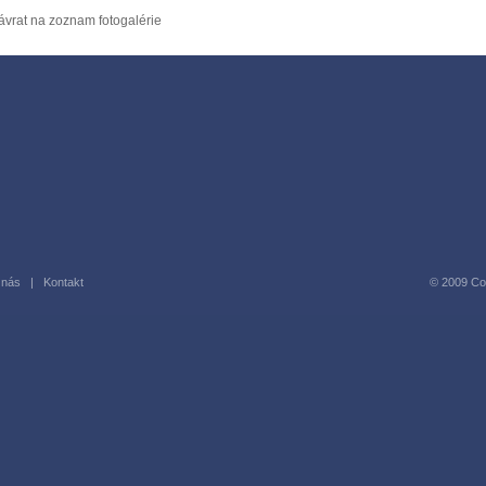
ávrat na zoznam fotogalérie
 nás
|
Kontakt
© 2009 Copy