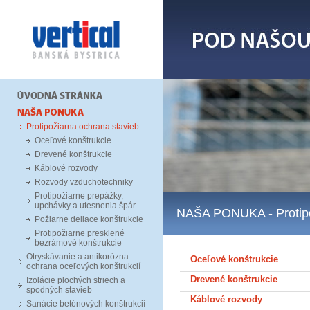
Protipožiarna ochrana stavieb
Oceľové konštrukcie
Drevené konštrukcie
Káblové rozvody
Rozvody vzduchotechniky
Protipožiarne prepážky,
upchávky a utesnenia špár
NAŠA PONUKA
- Proti
Požiarne deliace konštrukcie
Protipožiarne presklené
bezrámové konštrukcie
Otryskávanie a antikorózna
Oceľové konštrukcie
ochrana oceľových konštrukcií
Drevené konštrukcie
Izolácie plochých striech a
spodných stavieb
Káblové rozvody
Sanácie betónových konštrukcií