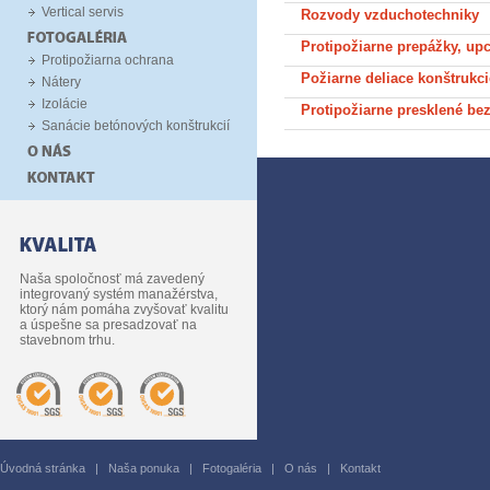
Vertical servis
Rozvody vzduchotechniky
Protipožiarne prepážky, up
Protipožiarna ochrana
Požiarne deliace konštrukci
Nátery
Izolácie
Protipožiarne presklené be
Sanácie betónových konštrukcií
Naša spoločnosť má zavedený
integrovaný systém manažérstva,
ktorý nám pomáha zvyšovať kvalitu
a úspešne sa presadzovať na
stavebnom trhu.
Úvodná stránka
|
Naša ponuka
|
Fotogaléria
|
O nás
|
Kontakt