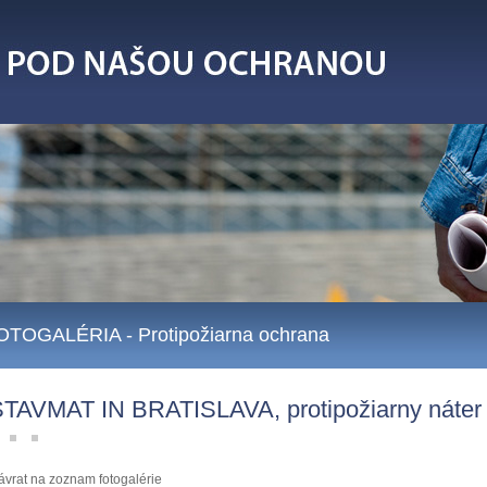
OTOGALÉRIA
- Protipožiarna ochrana
TAVMAT IN BRATISLAVA, protipožiarny náter
ávrat na zoznam fotogalérie