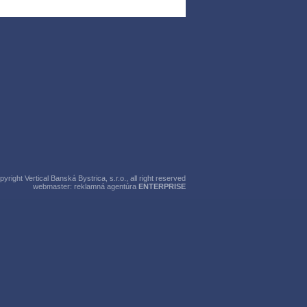
right Vertical Banská Bystrica, s.r.o., all right reserved
webmaster:
reklamná agentúra
ENTERPRISE