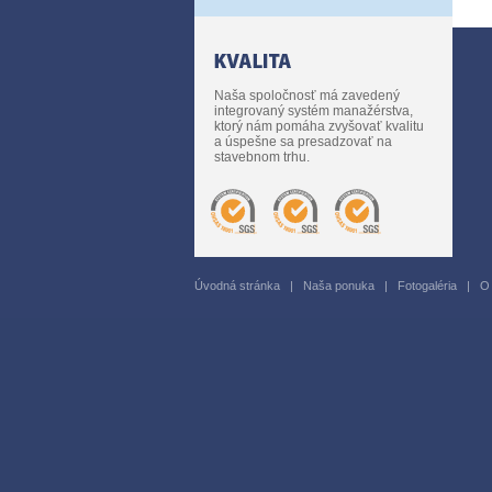
Naša spoločnosť má zavedený
integrovaný systém manažérstva,
ktorý nám pomáha zvyšovať kvalitu
a úspešne sa presadzovať na
stavebnom trhu.
Úvodná stránka
|
Naša ponuka
|
Fotogaléria
|
O