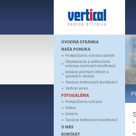
Protipožiarna ochrana stavieb
Otryskávanie a antikorózna
ochrana oceľových konštrukcií
Izolácie plochých striech a
spodných stavieb
Sanácie betónových konštrukcií
Vertical servis
F
Protipožiarna ochrana
Nátery
S
Izolácie
Sanácie betónových konštrukcií
N