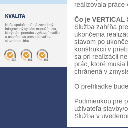
realizovala práce 
Čo je VERTICAL
Naša spoločnosť má zavedený
Služba zahŕňa pre
integrovaný systém manažérstva,
ktorý nám pomáha zvyšovať kvalitu
ukončenia realizác
a úspešne sa presadzovať na
stavom po ukončen
stavebnom trhu.
konštrukcii v prie
sa pri realizácii 
prác, ktoré musia 
chránená v zmysle
O prehliadke bude
Podmienkou pre p
užívateľa stavby/o
Služba v uvedenom