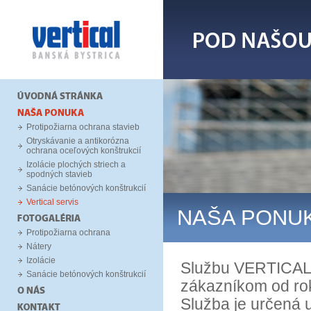
Protipožiarna ochrana stavieb
Otryskávanie a antikorózna
ochrana oceľových konštrukcií
Izolácie plochých striech a
spodných stavieb
Sanácie betónových konštrukcií
Vertical servis
NAŠA PONU
Protipožiarna ochrana
Nátery
Izolácie
Službu VERTICAL 
Sanácie betónových konštrukcií
zákazníkom od ro
Služba je určená u