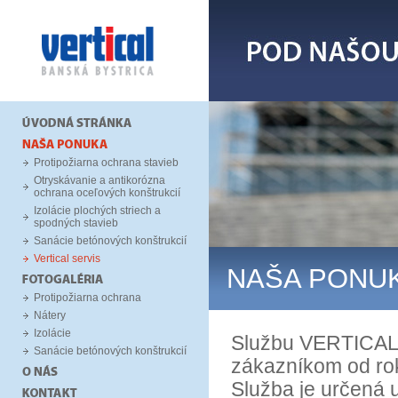
Protipožiarna ochrana stavieb
Otryskávanie a antikorózna
ochrana oceľových konštrukcií
Izolácie plochých striech a
spodných stavieb
Sanácie betónových konštrukcií
Vertical servis
NAŠA PONU
Protipožiarna ochrana
Nátery
Izolácie
Službu VERTICAL 
Sanácie betónových konštrukcií
zákazníkom od ro
Služba je určená u