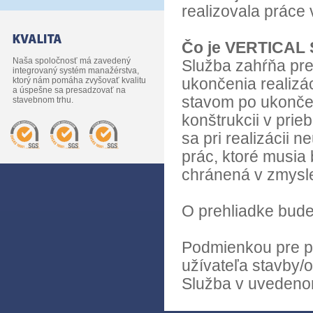
realizovala práce 
Čo je VERTICAL
Naša spoločnosť má zavedený
Služba zahŕňa pre
integrovaný systém manažérstva,
ktorý nám pomáha zvyšovať kvalitu
ukončenia realizác
a úspešne sa presadzovať na
stavom po ukončen
stavebnom trhu.
konštrukcii v prie
sa pri realizácii 
prác, ktoré musia 
chránená v zmysle
O prehliadke bude
Podmienkou pre p
užívateľa stavby/o
Služba v uvedenom